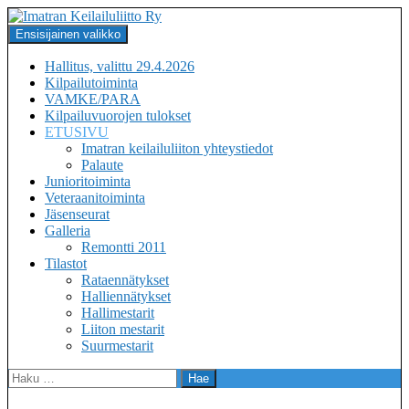
Siirry
sisältöön
Haku
Ensisijainen valikko
Imatran Keilailuliitto Ry
Hallitus, valittu 29.4.2026
Kilpailutoiminta
VAMKE/PARA
Kilpailuvuorojen tulokset
ETUSIVU
Imatran keilailuliiton yhteystiedot
Palaute
Junioritoiminta
Veteraanitoiminta
Jäsenseurat
Galleria
Remontti 2011
Tilastot
Rataennätykset
Halliennätykset
Hallimestarit
Liiton mestarit
Suurmestarit
Haku: