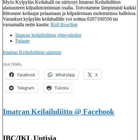
Myös Kylpylän Keilahalli on siirtynyt Imatran Keilailuliiton
alaisuuteen kilpailutoiminnan osalta. Toivotamme lämpimästi kaikki
liittomme keilaajat pelaamaan ja kilpailemaan molemmissa halleissa.
Varaukset kylpylän keilahallille voi soittaa 0207100556 tai
varaamalla netin kautta:
Roll Bowling
Imatran keilailuliiton yhteystiedot
Palaute
Imatran Keilailuliiton säännöt
JAA TÄMÄ:
Facebook
WhatsApp
X
Telegram
Tulosta
Imatran Keilailuliitto @ Facebook
IBC/IKL Uutisia