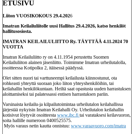
ETUSIVU
Liiton VUOSIKOKOUS 29.4.202
6
Imatran Keilailuliitolle uusi Hallitus 29.4.2026, katso henkilöt
hallitusosiosta.
IMATRAN KEILAILULIITTO Ry. TÄYTTÄÄ 4.11.2024 70
VUOTTA
Imatran Keilailuliitto ry on 4.11.1954 perustettu Suomen
Keilailuliiton alainen jäsenliitto. Toimimme Imatran urheilutalolla,
osoitteessa Kotipolku 2, itäisessä päädyssä.
Olet sitten nuori tai varttuneempi keilailusta kiinnostunut, ota
rohkeasti yhteyttä suoraan joko liiton yhteyshenkilöihin, tai
keilahallin henkilökuntaan. Heiltä saat opastusta uuden harrastuksen
aloittamiseksi tai palatessassi entisen harrastuksen pariin.
Varsinaista keilailu-ja kilpailutoimintaa urheilutalon keilahallissa
järjestää nykyisin Imatran Keilahalli Oy. Urheilutalon keilahallin
kotisivut löytyvät osoitteesta
www.ibc.fi
tai varataksesi keilavuoron,
soita hallille numeroon 0400525575.
Myös varaus netin kautta onnistuu:
www.varaavuoro.com/imatra