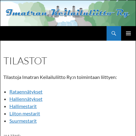
Siirry
sisältöön
Haku
Imatran Keilailuliitto Ry
ENSISIJ
VALIKK
TILASTOT
Tilastoja Imatran Keilailuliitto Ry:n toimintaan liittyen:
Rataennätykset
Halliennätykset
Hallimestarit
Liiton mestarit
Suurmestarit
JAA TÄMÄ: