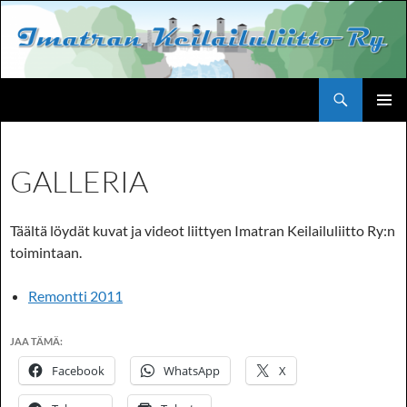
Siirry
sisältöön
Haku
Imatran Keilailuliitto Ry
ENSISIJ
VALIKK
GALLERIA
Täältä löydät kuvat ja videot liittyen Imatran Keilailuliitto Ry:n
toimintaan.
Remontti 2011
JAA TÄMÄ:
Facebook
WhatsApp
X