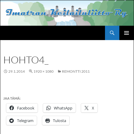
Siirry
sisältöön
Haku
Imatran Keilailuliitto Ry
ENSISIJ
VALIKK
HOHTO4_
29.1.2014
1920 × 1080
REMONTTI 2011
JAA TÄMÄ:
Facebook
WhatsApp
X
Telegram
Tulosta