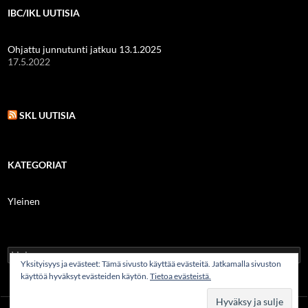
IBC/IKL UUTISIA
Ohjattu junnutunti jatkuu 13.1.2025
17.5.2022
SKL UUTISIA
KATEGORIAT
Yleinen
Haku:
Yksityisyys ja evästeet: Tämä sivusto käyttää evästeitä. Jatkamalla sivuston
käyttöä hyväksyt evästeiden käytön.
Tietoa evästeistä.