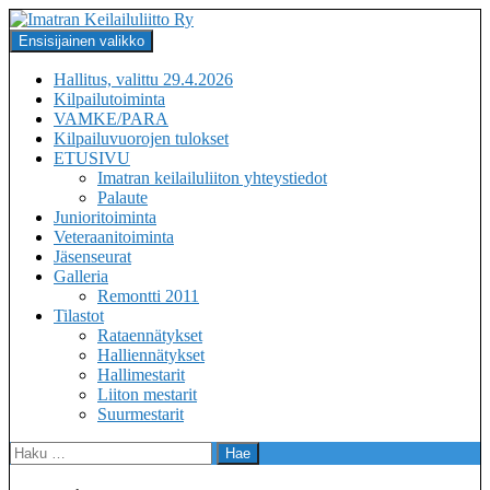
Siirry
sisältöön
Haku
Ensisijainen valikko
Imatran Keilailuliitto Ry
Hallitus, valittu 29.4.2026
Kilpailutoiminta
VAMKE/PARA
Kilpailuvuorojen tulokset
ETUSIVU
Imatran keilailuliiton yhteystiedot
Palaute
Junioritoiminta
Veteraanitoiminta
Jäsenseurat
Galleria
Remontti 2011
Tilastot
Rataennätykset
Halliennätykset
Hallimestarit
Liiton mestarit
Suurmestarit
Haku: