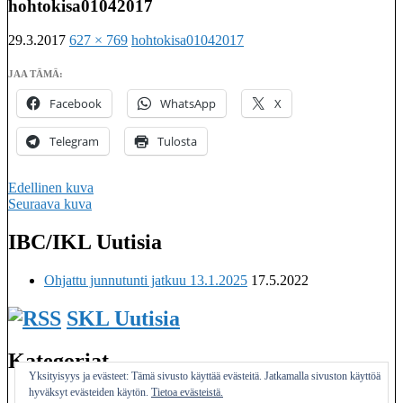
hohtokisa01042017
29.3.2017
627 × 769
hohtokisa01042017
JAA TÄMÄ:
Facebook
WhatsApp
X
Telegram
Tulosta
Edellinen kuva
Seuraava kuva
IBC/IKL Uutisia
Imatralaisten keilaseurojen kattojärjestö
Ohjattu junnutunti jatkuu 13.1.2025
17.5.2022
SKL Uutisia
Kategoriat
Yksityisyys ja evästeet: Tämä sivusto käyttää evästeitä. Jatkamalla sivuston käyttöä
hyväksyt evästeiden käytön.
Tietoa evästeistä.
Yleinen