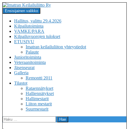
Siirry
sisältöön
Haku
Ensisijainen valikko
Imatran Keilailuliitto Ry
Hallitus, valittu 29.4.2026
Kilpailutoiminta
VAMKE/PARA
Kilpailuvuorojen tulokset
ETUSIVU
Imatran keilailuliiton yhteystiedot
Palaute
Junioritoiminta
Veteraanitoiminta
Jäsenseurat
Galleria
Remontti 2011
Tilastot
Rataennätykset
Halliennätykset
Hallimestarit
Liiton mestarit
Suurmestarit
Haku: