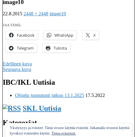
image10
22.8.2015
2448 × 2448
image10
JAA TÄMÄ:
Facebook
WhatsApp
X
Telegram
Tulosta
Edellinen kuva
Seuraava kuva
IBC/IKL Uutisia
Imatralaisten keilaseurojen kattojärjestö
Ohjattu junnutunti jatkuu 13.1.2025
17.5.2022
SKL Uutisia
Kategoriat
Yksityisyys ja evästeet: Tämä sivusto käyttää evästeitä. Jatkamalla sivuston käyttöä
hyväksyt evästeiden käytön.
Tietoa evästeistä.
Yleinen