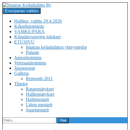
Siirry
sisältöön
Haku
Ensisijainen valikko
Imatran Keilailuliitto Ry
Hallitus, valittu 29.4.2026
Kilpailutoiminta
VAMKE/PARA
Kilpailuvuorojen tulokset
ETUSIVU
Imatran keilailuliiton yhteystiedot
Palaute
Junioritoiminta
Veteraanitoiminta
Jäsenseurat
Galleria
Remontti 2011
Tilastot
Rataennätykset
Halliennätykset
Hallimestarit
Liiton mestarit
Suurmestarit
Haku: