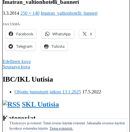
Imatran_valtionhotelli_banneri
3.3.2014
250 × 140
Imatran_valtionhotelli_banneri
JAA TÄMÄ:
Facebook
WhatsApp
X
Telegram
Tulosta
Edellinen kuva
Seuraava kuva
IBC/IKL Uutisia
Imatralaisten keilaseurojen kattojärjestö
Ohjattu junnutunti jatkuu 13.1.2025
17.5.2022
SKL Uutisia
Kategoriat
Yksityisyys ja evästeet: Tämä sivusto käyttää evästeitä. Jatkamalla sivuston käyttöä
hyväksyt evästeiden käytön.
Tietoa evästeistä.
Yleinen