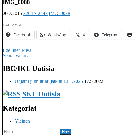
IMG_0088
20.7.2015
3264 × 2448
IMG_0088
JAA TÄMÄ:
Facebook
WhatsApp
X
Telegram
Edellinen kuva
Seuraava kuva
IBC/IKL Uutisia
Imatralaisten keilaseurojen kattojärjestö
Ohjattu junnutunti jatkuu 13.1.2025
17.5.2022
SKL Uutisia
Kategoriat
Yleinen
Haku: