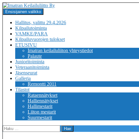
Siirry
sisältöön
Haku
Ensisijainen valikko
Imatran Keilailuliitto Ry
Hallitus, valittu 29.4.2026
Kilpailutoiminta
VAMKE/PARA
Kilpailuvuorojen tulokset
ETUSIVU
Imatran keilailuliiton yhteystiedot
Palaute
Junioritoiminta
Veteraanitoiminta
Jäsenseurat
Galleria
Remontti 2011
Tilastot
Rataennätykset
Halliennätykset
Hallimestarit
Liiton mestarit
Suurmestarit
Haku: