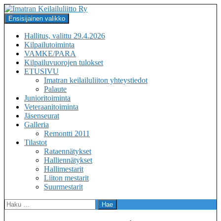
Siirry
sisältöön
Haku
Ensisijainen valikko
Imatran Keilailuliitto Ry
Hallitus, valittu 29.4.2026
Kilpailutoiminta
VAMKE/PARA
Kilpailuvuorojen tulokset
ETUSIVU
Imatran keilailuliiton yhteystiedot
Palaute
Junioritoiminta
Veteraanitoiminta
Jäsenseurat
Galleria
Remontti 2011
Tilastot
Rataennätykset
Halliennätykset
Hallimestarit
Liiton mestarit
Suurmestarit
Haku: