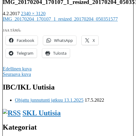
IMG_20170204_170107_1_resized_20170204_05035
4.2.2017
2340 × 3120
IMG_20170204_170107_1_resized_20170204_050351577
JAA TÄMÄ:
Facebook
WhatsApp
X
Telegram
Tulosta
Edellinen kuva
Seuraava kuva
IBC/IKL Uutisia
Imatralaisten keilaseurojen kattojärjestö
Ohjattu junnutunti jatkuu 13.1.2025
17.5.2022
SKL Uutisia
Kategoriat