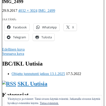
IMG_2499
29.9.2017
4032 × 3024
IMG_2499
JAA TÄMÄ:
Facebook
WhatsApp
X
Telegram
Tulosta
Edellinen kuva
Seuraava kuva
IBC/IKL Uutisia
Imatralaisten keilaseurojen kattojärjestö
Ohjattu junnutunti jatkuu 13.1.2025
17.5.2022
SKL Uutisia
Kategoriat
Yksityisyys ja evästeet: Tämä sivusto käyttää evästeitä. Jatkamalla sivuston käyttöä
hyväksyt evästeiden käytön.
Tietoa evästeistä.
Yleinen