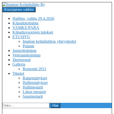
Siirry
sisältöön
Haku
Ensisijainen valikko
Imatran Keilailuliitto Ry
Hallitus, valittu 29.4.2026
Kilpailutoiminta
VAMKE/PARA
Kilpailuvuorojen tulokset
ETUSIVU
Imatran keilailuliiton yhteystiedot
Palaute
Junioritoiminta
Veteraanitoiminta
Jäsenseurat
Galleria
Remontti 2011
Tilastot
Rataennätykset
Halliennätykset
Hallimestarit
Liiton mestarit
Suurmestarit
Haku: