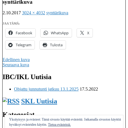
synttärikuva
2.10.2017
3024 × 4032
synttärikuva
JAA TÄMÄ:
Facebook
WhatsApp
X
Telegram
Tulosta
Edellinen kuva
Seuraava kuva
IBC/IKL Uutisia
Imatralaisten keilaseurojen kattojärjestö
Ohjattu junnutunti jatkuu 13.1.2025
17.5.2022
SKL Uutisia
Kategoriat
Yksityisyys ja evästeet: Tämä sivusto käyttää evästeitä. Jatkamalla sivuston käyttöä
hyväksyt evästeiden käytön.
Tietoa evästeistä.
Yleinen