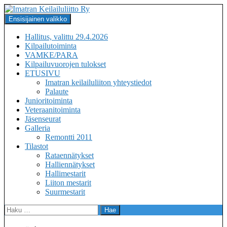
Siirry
sisältöön
Haku
Ensisijainen valikko
Imatran Keilailuliitto Ry
Hallitus, valittu 29.4.2026
Kilpailutoiminta
VAMKE/PARA
Kilpailuvuorojen tulokset
ETUSIVU
Imatran keilailuliiton yhteystiedot
Palaute
Junioritoiminta
Veteraanitoiminta
Jäsenseurat
Galleria
Remontti 2011
Tilastot
Rataennätykset
Halliennätykset
Hallimestarit
Liiton mestarit
Suurmestarit
Haku: