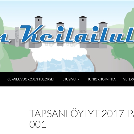
KILPAILUVUOROJEN TULOKSET
ETUSIVU
JUNIORITOIMINTA
VETER
TAPSANLÖYLYT 2017-P
001