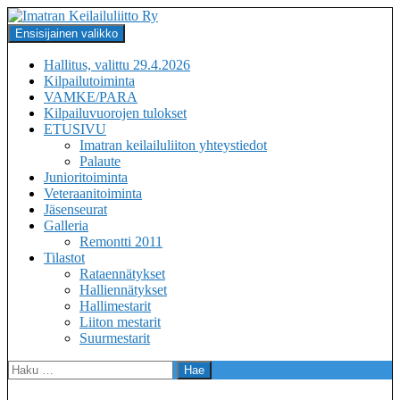
Siirry
sisältöön
Haku
Ensisijainen valikko
Imatran Keilailuliitto Ry
Hallitus, valittu 29.4.2026
Kilpailutoiminta
VAMKE/PARA
Kilpailuvuorojen tulokset
ETUSIVU
Imatran keilailuliiton yhteystiedot
Palaute
Junioritoiminta
Veteraanitoiminta
Jäsenseurat
Galleria
Remontti 2011
Tilastot
Rataennätykset
Halliennätykset
Hallimestarit
Liiton mestarit
Suurmestarit
Haku: