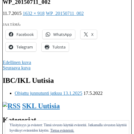
WP_20150711_002
11.7.2015
1632 × 918
WP_20150711_002
JAA TÄMÄ:
Facebook
WhatsApp
X
Telegram
Tulosta
Edellinen kuva
Seuraava kuva
IBC/IKL Uutisia
Imatralaisten keilaseurojen kattojärjestö
Ohjattu junnutunti jatkuu 13.1.2025
17.5.2022
SKL Uutisia
Kategoriat
Yksityisyys ja evästeet: Tämä sivusto käyttää evästeitä. Jatkamalla sivuston käyttöä
hyväksyt evästeiden käytön.
Tietoa evästeistä.
Yleinen