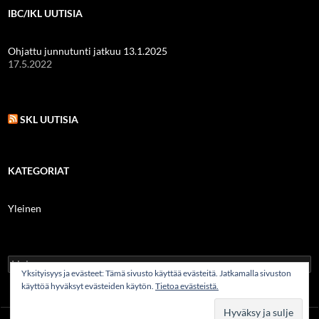
IBC/IKL UUTISIA
Ohjattu junnutunti jatkuu 13.1.2025
17.5.2022
SKL UUTISIA
KATEGORIAT
Yleinen
Haku:
Yksityisyys ja evästeet: Tämä sivusto käyttää evästeitä. Jatkamalla sivuston
käyttöä hyväksyt evästeiden käytön.
Tietoa evästeistä.