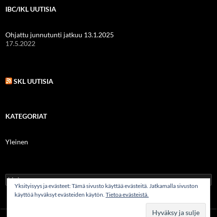
IBC/IKL UUTISIA
Ohjattu junnutunti jatkuu 13.1.2025
17.5.2022
SKL UUTISIA
KATEGORIAT
Yleinen
Haku:
Yksityisyys ja evästeet: Tämä sivusto käyttää evästeitä. Jatkamalla sivuston
käyttöä hyväksyt evästeiden käytön.
Tietoa evästeistä.