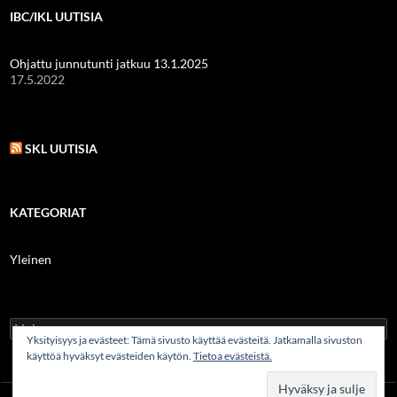
IBC/IKL UUTISIA
Ohjattu junnutunti jatkuu 13.1.2025
17.5.2022
SKL UUTISIA
KATEGORIAT
Yleinen
Haku:
Yksityisyys ja evästeet: Tämä sivusto käyttää evästeitä. Jatkamalla sivuston
käyttöä hyväksyt evästeiden käytön.
Tietoa evästeistä.