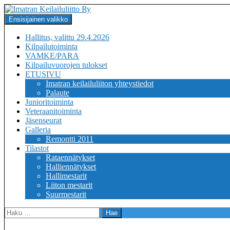
Siirry
sisältöön
Haku
Ensisijainen valikko
Imatran Keilailuliitto Ry
Hallitus, valittu 29.4.2026
Kilpailutoiminta
VAMKE/PARA
Kilpailuvuorojen tulokset
ETUSIVU
Imatran keilailuliiton yhteystiedot
Palaute
Junioritoiminta
Veteraanitoiminta
Jäsenseurat
Galleria
Remontti 2011
Tilastot
Rataennätykset
Halliennätykset
Hallimestarit
Liiton mestarit
Suurmestarit
Haku: