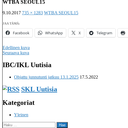
WTBA SEOUL15
9.10.2017
735 × 1283
WTBA SEOUL15
JAA TÄMÄ:
Facebook
WhatsApp
X
Telegram
Edellinen kuva
Seuraava kuva
IBC/IKL Uutisia
Imatralaisten keilaseurojen kattojärjestö
Ohjattu junnutunti jatkuu 13.1.2025
17.5.2022
SKL Uutisia
Kategoriat
Yleinen
Haku: